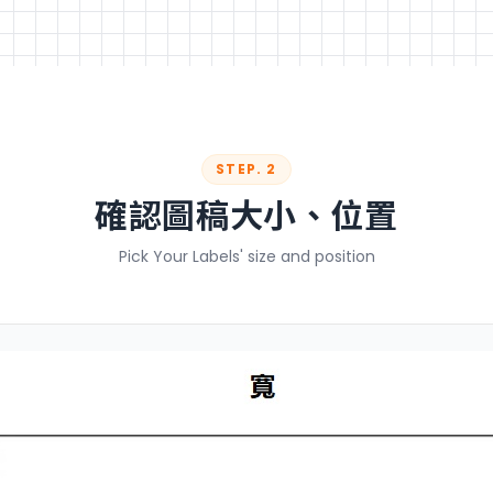
STEP. 2
確認圖稿大小、位置
Pick Your Labels' size and position