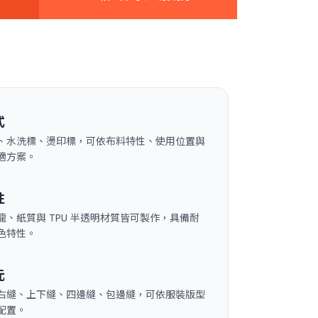
式
、水洗標、燙印標，可依布料特性、使用位置與
適方案。
性
、紙質與 TPU 半透明材質皆可製作，具備耐
色特性。
元
右縫、上下縫、四邊縫、包邊縫，可依服裝版型
配置。