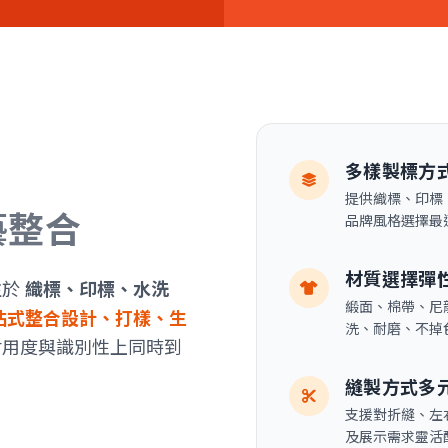
多樣製標方
提供織標、印標
藝整合
品牌風格選擇最
材質選擇彈
注於
織標、印標、水洗
緞面、棉帶、尼龍
站式整合設計、打樣、生
洗、耐磨、不掉
耐用度與識別性上同時到
縫製方式多
支援對折縫、左
及展示需求靈活