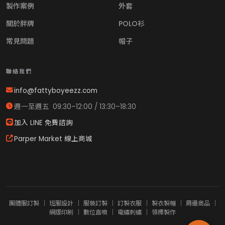
製作案例
外套
關於胖牌
POLO衫
常見問題
帽子
聯絡我們
info@fattyboyeezz.com
週一至週五 09:30–12:00 / 13:30–18:30
加入 LINE 免費諮詢
Parper Market 線上商城
團體服訂製
｜
班服設計
｜
服裝訂製
｜
訂製衣服
｜
製衣製帽
｜
周邊商品
｜
網版印刷
｜
數位直噴
｜
電繡刺繡
｜
領標製作