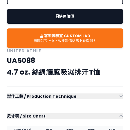
刺繡
快速估價
客製實驗室 CUSTOM LAB
有圖就丟上來，效果跟價格馬上看得到！
UNITED ATHLE
UA5088
4.7 oz. 絲綢觸感吸濕排汗T恤
製作工藝 / Production Technique
網版印刷 Screen
膠膜轉印 DTF Printing
Printing
尺寸表 / Size Chart
電腦刺繡 Embroidery