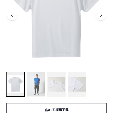
POLO衫
上衣類(冬)
帽T
長T
大學T
外套
配件周邊
胖牌製帽
專業製襪
領標訂製
運動毛巾
印花技術
網版印刷
數位直噴
AI 刀模檔下載
熱轉印