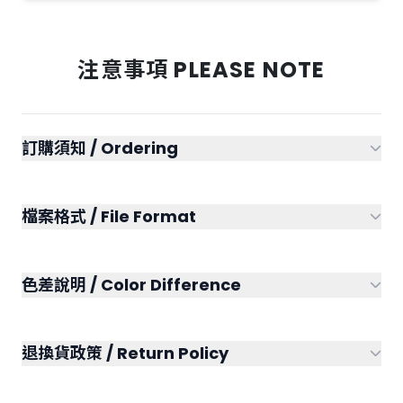
雙針縫線領口，耐洗且俐落有型
顯色性高，白色款降低透膚度
注意事項 PLEASE NOTE
材質不易昇華，印花效果佳
可選顏色 Colors:
白色
002 黑色
橘色
紅色
酒紅色
鈷藍色
訂購須知 / Ordering
深藍色
桃紅色
寶石藍
為了確保您的訂購流程順利進行，請依以下步驟進行：
檔案格式 / File Format
請先加入官方 LINE 帳號，與客服確認所需商品的款式、庫存
及其他需求。
為確保最佳印刷品質，請提供正確的檔案格式：
我們將協助您釐清所有細節，提供專業建議並報價。
色差說明 / Color Difference
推薦格式：
Adobe Ai、PSD 或 PDF 原始工作檔。
確認圖稿與數量無誤後，方可安排生產。
圖片格式：
若提供 JPG 或 PNG，需確保解析度在 300dpi 以
關於印刷色差，請您諒解：
上，且已完成去背處理。
退換貨政策 / Return Policy
螢幕顯示模式為 RGB，印刷色域為 CMYK，兩者成像原理不
文字請務必轉外框（Create Outlines），以免字體遺失。
同，故螢幕顯示色彩與實際印刷成品可能會有些許色差，屬正
關於客製化商品的退換貨規定：