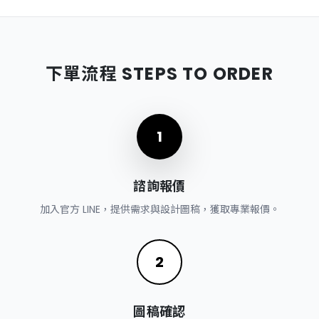
常現象。
不同批次的布料或印刷墨水，也可能產生些微色差，皆在合理
客製化商品經確認圖稿並開始製作後，即無法再販售給他人，
範圍內。
因此除商品本身重大瑕疵（如：嚴重破損、大面積髒污、印刷
錯誤）外，恕不接受因個人喜好、尺寸不合等原因退換貨。
下單流程 STEPS TO ORDER
收到商品後請立即檢查，若有瑕疵問題，請於 7 日內聯繫客
服處理。
1
諮詢報價
加入官方 LINE，提供需求與設計圖稿，獲取專業報價。
2
圖稿確認