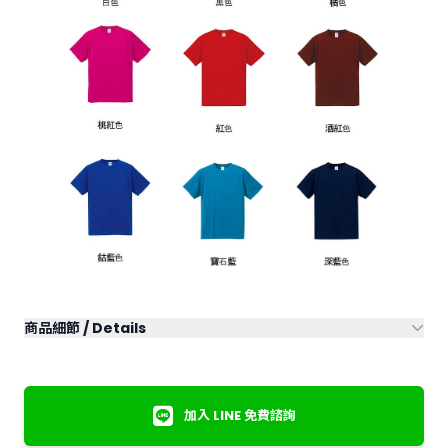
商品細節 / Details
材質 Fabric:
●聚酯纖維 100% 反車網眼布 160GSM
產地 Origin:
緬甸
加入 LINE 免費諮詢
絲綢觸感，質地柔軟高親膚性