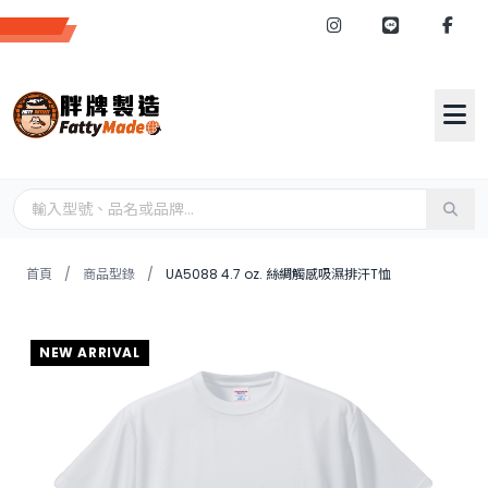
首頁
/
商品型錄
/
UA5088 4.7 oz. 絲綢觸感吸濕排汗T恤
客製品項
NEW ARRIVAL
上衣類(夏)
T恤
女款T恤
襯衫